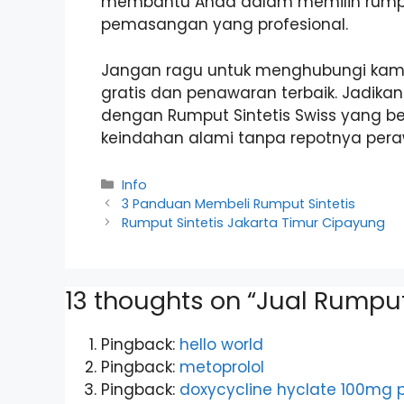
membantu Anda dalam memilih rumpu
pemasangan yang profesional.
Jangan ragu untuk menghubungi kami, P
gratis dan penawaran terbaik. Jadik
dengan Rumput Sintetis Swiss yang be
keindahan alami tanpa repotnya per
Categories
Info
3 Panduan Membeli Rumput Sintetis
Rumput Sintetis Jakarta Timur Cipayung
13 thoughts on “Jual Rumput
Pingback:
hello world
Pingback:
metoprolol
Pingback:
doxycycline hyclate 100mg p