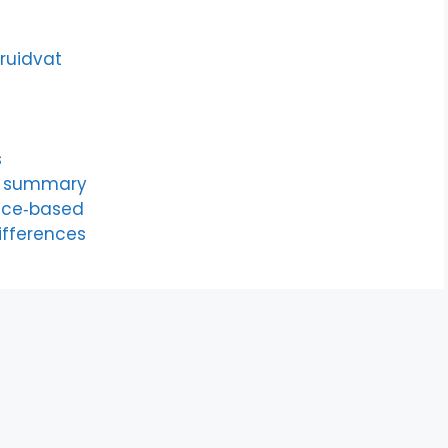
kruidvat
s
l summary
nce‑based
differences