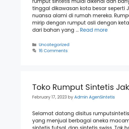
rumput sintetis mulai dikenal dan b
tinggal dikawasan kota besar seperti
nuansa alami di rumah mereka. Rumput
mirip dengan rumput asli dengan keta
dari bahan yang …
Read more
Categories
Uncategorized
16 Comments
Toko Rumput Sintetis Ja
February 17, 2023
by
Admin AgenSintetis
Selamat datang disitus rumputsintetis
yang menjual berbagai aneka macam rum
sintetis futsal, dan sintetis swiss. T