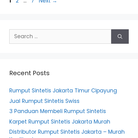
Page
Page
Page
1
2
…
7
Next
→
Search
for:
Recent Posts
Rumput Sintetis Jakarta Timur Cipayung
Jual Rumput Sintetis Swiss
3 Panduan Membeli Rumput Sintetis
Karpet Rumput Sintetis Jakarta Murah
Distributor Rumput Sintetis Jakarta – Murah